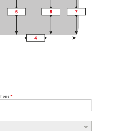
phone
*